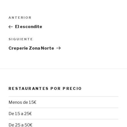
Navegación
Entrada
ANTERIOR
de
anterior:
El escondite
entradas
Siguiente
SIGUIENTE
entrada
Creperie Zona Norte
RESTAURANTES POR PRECIO
Menos de 15€
De 15 a 25€
De 25 a 50€