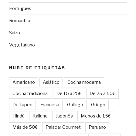
Portugués
Romántico
Suizo
Vegetariano
NUBE DE ETIQUETAS
Americano
Asiático
Cocina moderna
Cocina tradicional
De 15 a 25€
De 25 a 50€
De Tapeo
Francesa
Gallego
Griego
Hindú
Italiano
Japonés
Menos de 15€
Más de 50€
Paladar Gourmet
Peruano