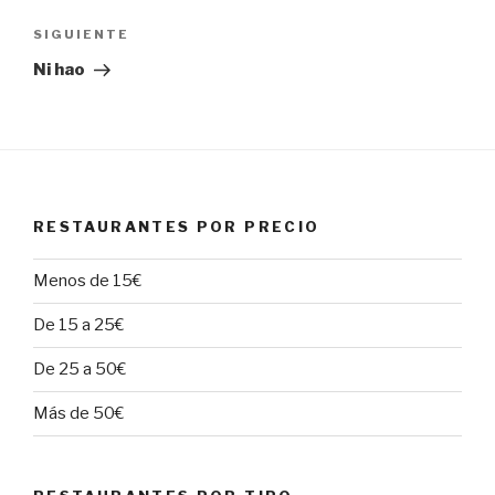
entradas
Siguiente
SIGUIENTE
entrada
Ni hao
RESTAURANTES POR PRECIO
Menos de 15€
De 15 a 25€
De 25 a 50€
Más de 50€