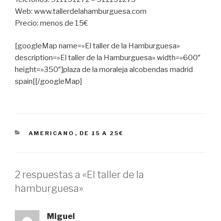
Web: www.tallerdelahamburguesa.com
Precio: menos de 15€
[googleMap name=»El taller de la Hamburguesa»
description=»El taller de la Hamburguesa» width=»600″
height=»350″]plaza de la moraleja alcobendas madrid
spain[[/googleMap]
CATEGORÍAS
AMERICANO
,
DE 15 A 25€
2 respuestas a «El taller de la
hamburguesa»
Miguel