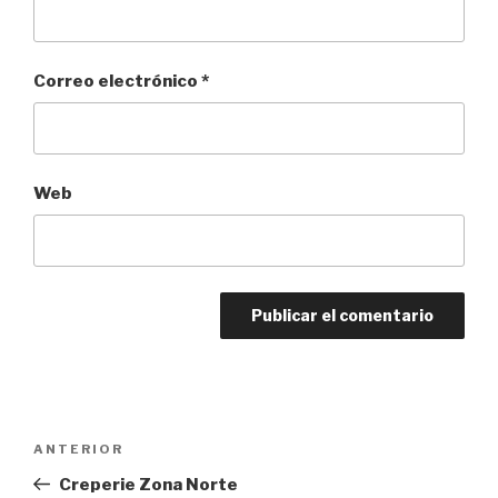
Correo electrónico
*
Web
Navegación
Entrada
ANTERIOR
de
anterior:
Creperie Zona Norte