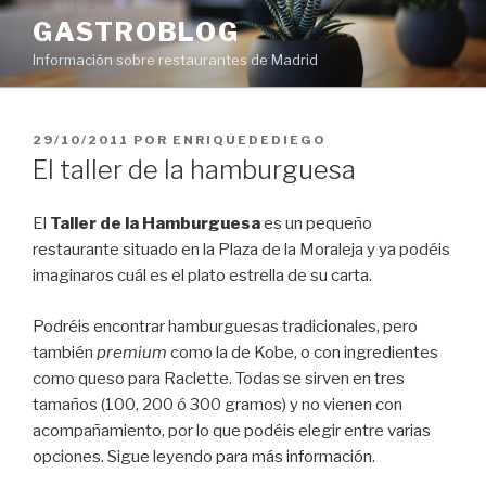
Saltar
GASTROBLOG
al
Información sobre restaurantes de Madrid
contenido
PUBLICADO
29/10/2011
POR
ENRIQUEDEDIEGO
EL
El taller de la hamburguesa
El
Taller de la Hamburguesa
es un pequeño
restaurante situado en la Plaza de la Moraleja y ya podéis
imaginaros cuál es el plato estrella de su carta.
Podréis encontrar hamburguesas tradicionales, pero
también
premium
como la de Kobe, o con ingredientes
como queso para Raclette. Todas se sirven en tres
tamaños (100, 200 ó 300 gramos) y no vienen con
acompañamiento, por lo que podéis elegir entre varias
opciones. Sigue leyendo para más información.