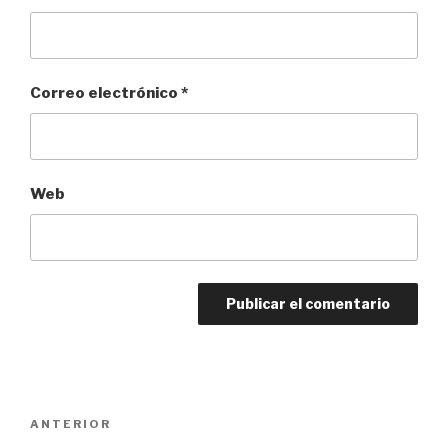
Correo electrónico
*
Web
Navegación
Entrada
ANTERIOR
de