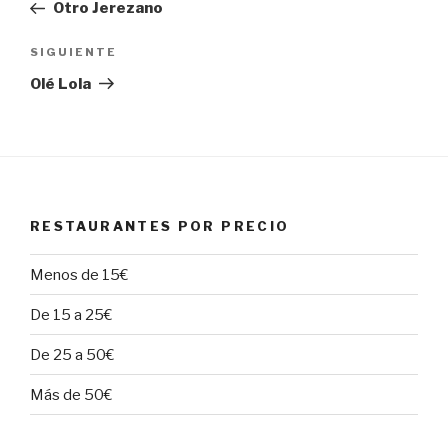
anterior:
Otro Jerezano
entradas
Siguiente
SIGUIENTE
entrada
Olé Lola
RESTAURANTES POR PRECIO
Menos de 15€
De 15 a 25€
De 25 a 50€
Más de 50€