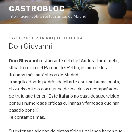
Saltar
GASTROBLOG
al
Información sobre restaurantes de Madrid
contenido
PUBLICADO
17/11/2011
POR
RAQUELORTEGA
EL
Don Giovanni
Don Giovanni
, restaurante del chef Andrea Tumbarello,
situado cerca del Parque del Retiro, es uno de los
italianos más auténticos de Madrid.
Tranquilo, donde podrás deleitarte con una buena pasta,
pizza, rissotto o con alguno de los platos acompañados
de trufa que tienen. Este italiano no pasa desapercibido
por sus numerosas críticas culinarias y famosos que han
pasado por allí.
Te contamos más…
Su extensa variedad de platos típicos italianos hacen que