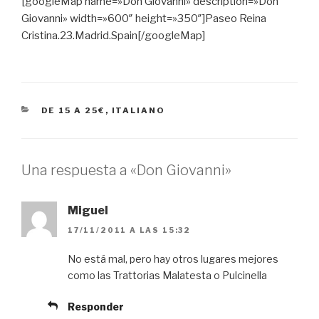
[googleMap name=»Don Giovanni» description=»Don
Giovanni» width=»600″ height=»350″]Paseo Reina
Cristina.23.Madrid.Spain[/googleMap]
CATEGORÍAS
DE 15 A 25€
,
ITALIANO
Una respuesta a «Don Giovanni»
Miguel
17/11/2011 A LAS 15:32
No está mal, pero hay otros lugares mejores
como las Trattorias Malatesta o Pulcinella
Responder