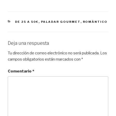
CATEGORÍAS
DE 25 A 50€
,
PALADAR GOURMET
,
ROMÁNTICO
Deja una respuesta
Tu dirección de correo electrónico no será publicada.
Los
campos obligatorios están marcados con
*
Comentario
*