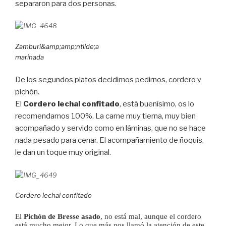
separaron para dos personas.
Zamburi&amp;amp;ntilde;a
marinada
De los segundos platos decidimos pedirnos, cordero y
pichón.
El
Cordero lechal confitado
, está buenísimo, os lo
recomendamos 100%. La carne muy tierna, muy bien
acompañado y servido como en láminas, que no se hace
nada pesado para cenar. El acompañamiento de ñoquis,
le dan un toque muy original.
Cordero lechal confitado
El
Pichón de Bresse asado
, no está mal, aunque el cordero
está mucho mejor. Lo que más nos llamó la atención de este