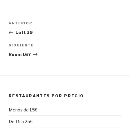
Navegación
Entrada
ANTERIOR
de
anterior:
Loft 39
entradas
Siguiente
SIGUIENTE
entrada
Room 167
RESTAURANTES POR PRECIO
Menos de 15€
De 15 a 25€