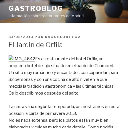
Saltar
GASTROBLOG
al
Información sobre restaurantes de Madrid
contenido
PUBLICADO
31/05/2013
POR
RAQUELORTEGA
EL
El Jardín de Orfila
Es el restaurante del hotel Orfila, un
pequeño hotel de lujo situado en el barrio de Chamberí.
Un sitio muy romántico y encantador, con capacidad para
32 personas y con una cocina de alto nivel en la que
mezcla la tradición gastronómica y las últimas técnicas.
Os lo describimos después del salto.
La carta varía según la temporada, os mostramos en esta
ocasión la carta de primavera 2013.
No es nada extensa, pero los platos están muy bien
elaborados y cuidan mucho cada detalle. Como podéis