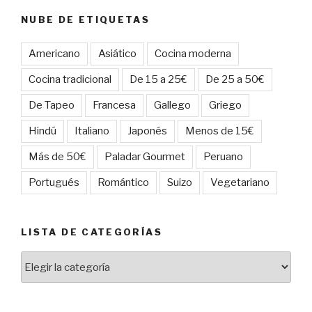
NUBE DE ETIQUETAS
Americano
Asiático
Cocina moderna
Cocina tradicional
De 15 a 25€
De 25 a 50€
De Tapeo
Francesa
Gallego
Griego
Hindú
Italiano
Japonés
Menos de 15€
Más de 50€
Paladar Gourmet
Peruano
Portugués
Romántico
Suizo
Vegetariano
LISTA DE CATEGORÍAS
Lista
de
categorías