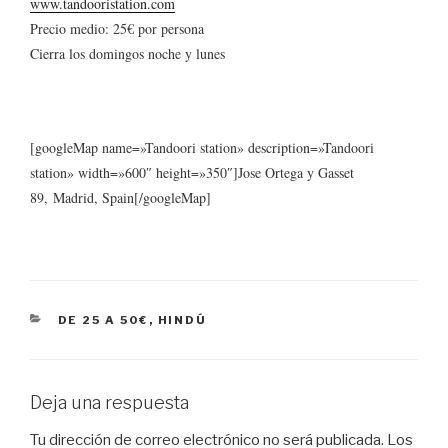
www.tandooristation.com
Precio medio: 25€ por persona
Cierra los domingos noche y lunes
[googleMap name=»Tandoori station» description=»Tandoori
station» width=»600″ height=»350″]Jose Ortega y Gasset
89, Madrid, Spain[/googleMap]
CATEGORÍAS
DE 25 A 50€
,
HINDÚ
Deja una respuesta
Tu dirección de correo electrónico no será publicada.
Los