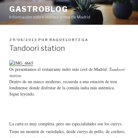
Saltar
GASTROBLOG
al
Información sobre restaurantes de Madrid
contenido
PUBLICADO
29/06/2013
POR
RAQUELORTEGA
EL
Tandoori station
Os presentamos el restaurante indio más cool de Madrid:
Tandoori
station.
Dentro de un marco moderno, recuerda a una estación de tren
londinense donde disfrutar de la comida india más auténtica.
con nosotros a un mundo de sabores.
Sigue leyendo.
La carta es muy completa, pero sus especialidades son los currys.
Tiene un montón de variedades, desde currys de pollo, de cordero,