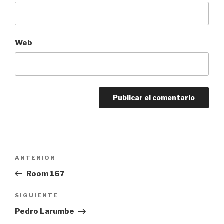
Web
Navegación
Entrada
ANTERIOR
de
anterior:
Room 167
entradas
Siguiente
SIGUIENTE
entrada
Pedro Larumbe