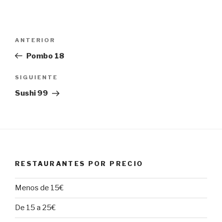
Navegación
Entrada
ANTERIOR
de
anterior:
Pombo 18
entradas
Siguiente
SIGUIENTE
entrada
Sushi 99
RESTAURANTES POR PRECIO
Menos de 15€
De 15 a 25€