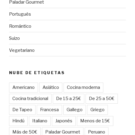
Paladar Gourmet
Portugués
Romántico
Suizo
Vegetariano
NUBE DE ETIQUETAS
Americano
Asiático
Cocina moderna
Cocina tradicional
De 15 a 25€
De 25 a 50€
De Tapeo
Francesa
Gallego
Griego
Hindú
Italiano
Japonés
Menos de 15€
Más de 50€
Paladar Gourmet
Peruano