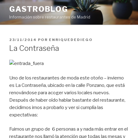
Saltar
GASTROBLOG
al
Información sobre restaurantes de Madrid
contenido
PUBLICADO
23/11/2014
POR
ENRIQUEDEDIEGO
EL
La Contraseña
Uno de los restaurantes de moda este otoño – invierno
es La Contraseña, ubicado en la calle Ponzano, que está
renovándose para acoger varios locales nuevos.
Después de haber oído hablar bastante del restaurante,
decidimos irnos a probarlo y ver si cumplía las
expectativas:
Fuimos un grupo de 6 personas a y nada más entrar en el
restaurante nos llamó la atención que todas las mesas y