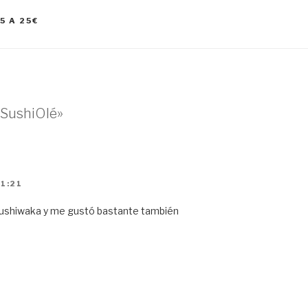
5 A 25€
«SushiOlé»
11:21
ushiwaka y me gustó bastante también