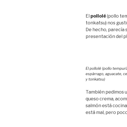
El
pollolé
(pollo te
tonkatsu) nos gustó
De hecho, parecía s
presentación del pl
El pollolé (pollo tempu
espárrago, aguacate, ceb
y tonkatsu)
También pedimos 
queso crema, acompa
salmón está cocinad
está mal, pero poco