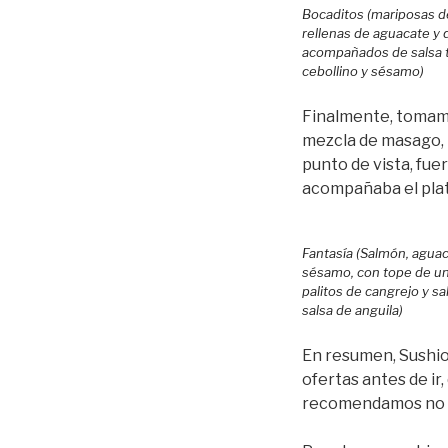
Bocaditos (mariposas d
rellenas de aguacate y
acompañados de salsa te
cebollino y sésamo)
Finalmente, toma
mezcla de masago, p
punto de vista, fue
acompañaba el plat
Fantasía (Salmón, agua
sésamo, con tope de u
palitos de cangrejo y s
salsa de anguila)
En resumen, Sushio
ofertas antes de i
recomendamos no p