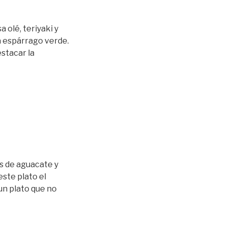
 olé, teriyaki y
a espárrago verde.
estacar la
s de aguacate y
este plato el
un plato que no