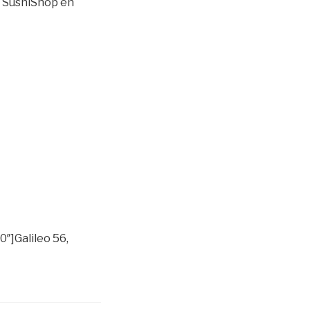
o SushiShop en
″]Galileo 56,