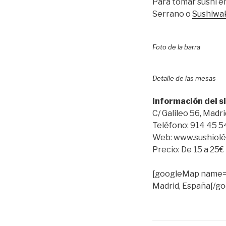
Para tomar sushi e
Serrano o
Sushiwa
Foto de la barra
Detalle de las mesas
Información del si
C/ Galileo 56, Madri
Teléfono: 914 45 5
Web: www.sushiol
Precio: De 15 a 25€
[googleMap name=»S
Madrid, España[/g