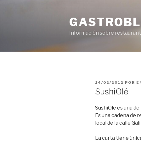
Saltar
al
GASTROB
contenido
Información sobre restaurant
PUBLICADO
14/02/2012
POR
E
EL
SushiOlé
SushiOlé es una de 
Es una cadena de re
local de la calle G
La carta tiene únic