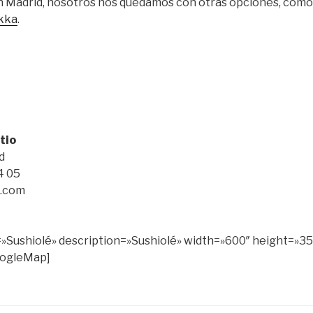
n Madrid, nosotros nos quedamos con otras opciones, com
kka
.
tio
d
4 05
é.com
ushiolé» description=»Sushiolé» width=»600″ height=»350
oogleMap]