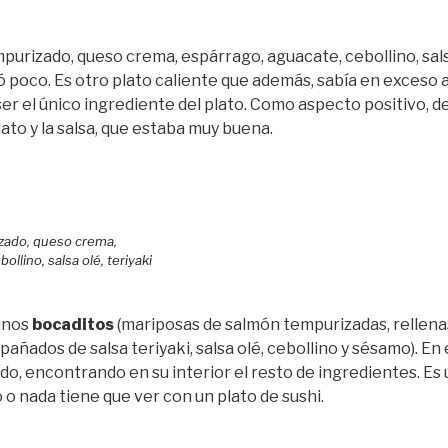
mpurizado, queso crema, espárrago, aguacate, cebollino, salsa
 poco. Es otro plato caliente que además, sabía en exceso 
er el único ingrediente del plato. Como aspecto positivo, d
ato y la salsa, que estaba muy buena.
rizado, queso crema,
ollino, salsa olé, teriyaki
unos
bocaditos
(mariposas de salmón tempurizadas, rellena
ñados de salsa teriyaki, salsa olé, cebollino y sésamo). En 
o, encontrando en su interior el resto de ingredientes. Es 
 o nada tiene que ver con un plato de sushi.