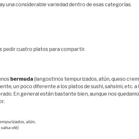
hay una considerable variedad dentro de esas categorías.
 pedir cuatro platos para compartir.
unos
bermuda
(langostinos tempurizados, atún, queso crem
liente, un poco diferente a los platos de sushi, sahsimi, etc. a
ado. En general están bastante bien, aunque nos quedamo
or.
empurizados, atún,
salsa olé)