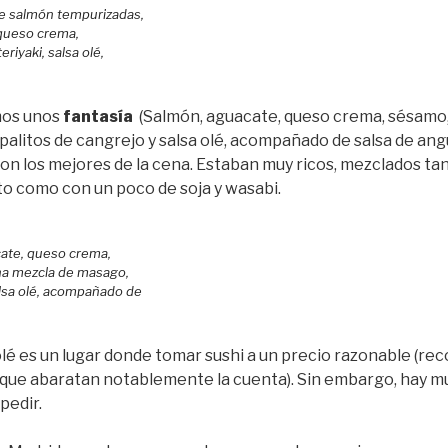
e salmón tempurizadas,
 queso crema,
riyaki, salsa olé,
mos unos
fantasía
(Salmón, aguacate, queso crema, sésamo,
alitos de cangrejo y salsa olé, acompañado de salsa de angu
ron los mejores de la cena. Estaban muy ricos, mezclados tan
o como con un poco de soja y wasabi.
cate, queso crema,
na mezcla de masago,
alsa olé, acompañado de
lé es un lugar donde tomar sushi a un precio razonable (
r, que abaratan notablemente la cuenta). Sin embargo, hay 
edir.